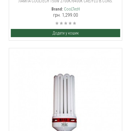
ЛАМПА COOLTECH 150W 2700K/6400K CRE/FLO B.CONS.
Brand:
CooLTecH
грн. 1,299.00
Додати у кошик